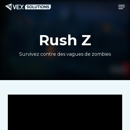
Men
Passer
Menu
au
contenu
principal
Rush Z
Survivez contre des vagues de zombies