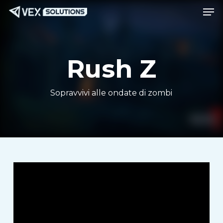
Men
Vai
Menu
al
contenuto
principale
Rush Z
Sopravvivi alle ondate di zombi