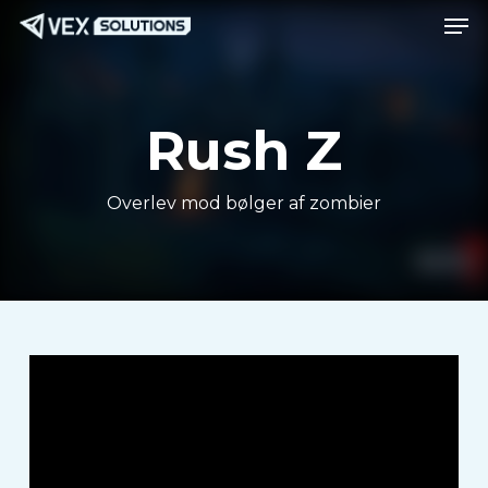
Men
Spring
Menu
til
hovedindhold
Rush Z
Overlev mod bølger af zombier