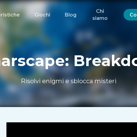
Chi
ristiche
Giochi
Blog
Co
siamo
arscape: Break
Risolvi enigmi e sblocca misteri