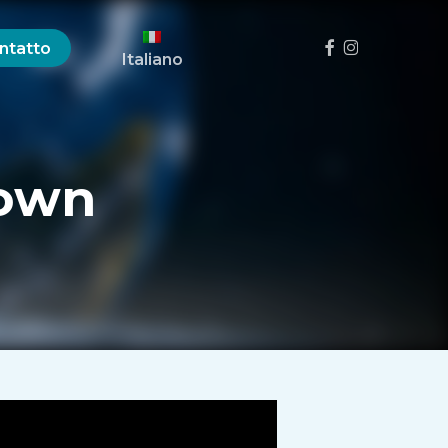
Menu
Facebook
Instagram
ntatto
Italiano
down