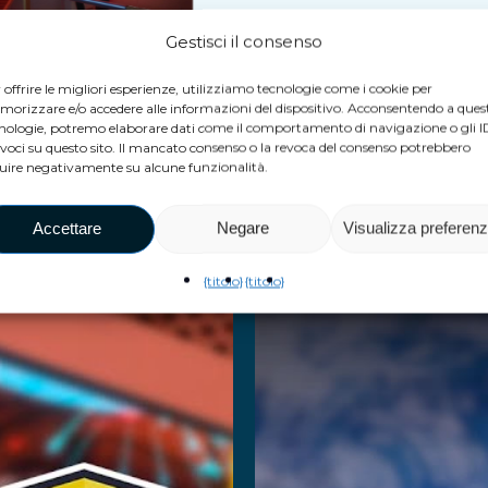
Gestisci il consenso
 offrire le migliori esperienze, utilizziamo tecnologie come i cookie per
orizzare e/o accedere alle informazioni del dispositivo. Acconsentendo a ques
nologie, potremo elaborare dati come il comportamento di navigazione o gli I
voci su questo sito. Il mancato consenso o la revoca del consenso potrebbero
i giochi VEX Ad
luire negativamente su alcune funzionalità.
Accettare
Negare
Visualizza preferen
{titolo}
{titolo}
yberclash:
Lunarsc
Tournament
Breakd
 saperne di più
Per saperne di più