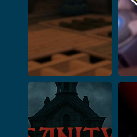
Insanity
S
: The
Haunting
A