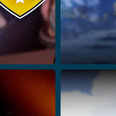
pace
Temple
Academy
Quest
dventure
Per saperne di più