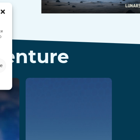
te
D
venture
ze
ape:
Party
own
Playland
Adventure