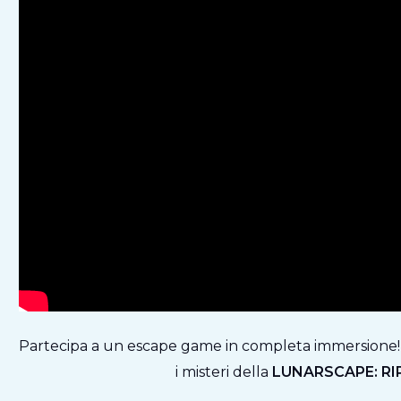
Partecipa a un escape game in completa immersione! O
i misteri della
LUNARSCAPE: RI