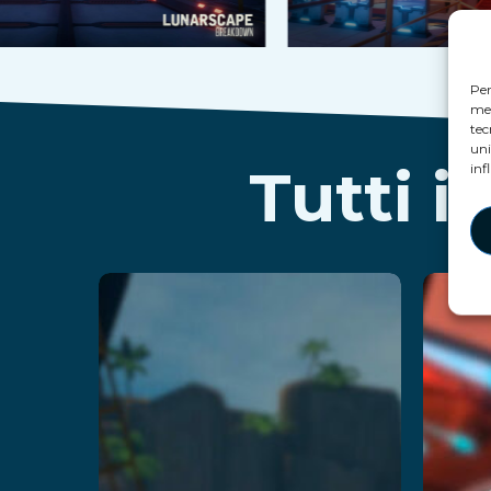
Per
mem
tec
uni
Tutti 
inf
Kraken
C
Island:
Captain’s
Per