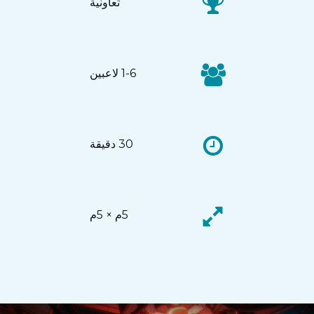
تعاونية
1-6 لاعبين
30 دقيقة
5م × 5م