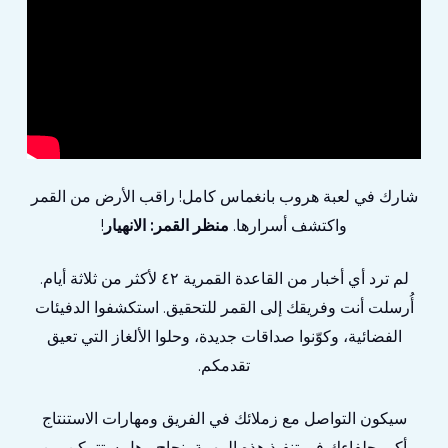
شارك في لعبة هروب بانغماس كامل! راقب الأرض من القمر
واكتشف أسرارها.
منظر القمر: الانهيار
!
لم ترد أي أخبار من القاعدة القمرية ٤٢ لأكثر من ثلاثة أيام.
أُرسلت أنت وفريقك إلى القمر للتحقيق. استكشفوا الدفيئات
الفضائية، وكوّنوا صداقات جديدة، وحلوا الألغاز التي تعيق
تقدمكم.
سيكون التواصل مع زملائك في الفريق ومهارات الاستنتاج
أكبر حلفاءك في تنفيذ هذه المهمة بنجاح... هل ستتمكن من