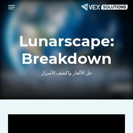
قائمة طعام
Menu
ا
إ
ا
ا
Lunarscape:
Breakdown
حل الألغاز واكشف الأسرار