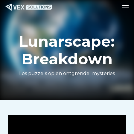
Men
Ga
Menu
naar
de
hoofdinhoud
Lunarscape:
Breakdown
Los puzzels op en ontgrendel mysteries