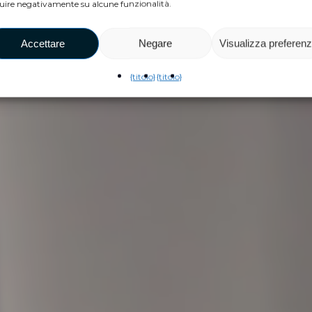
luire negativamente su alcune funzionalità.
Accettare
Negare
Visualizza preferen
{titolo}
{titolo}