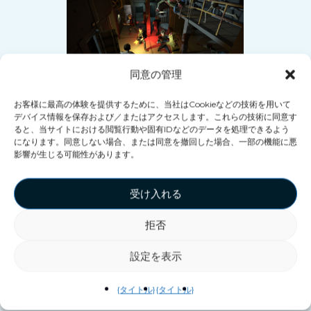
同意の管理
お客様に最高の体験を提供するために、当社はCookieなどの技術を用いて
デバイス情報を保存および／またはアクセスします。これらの技術に同意す
ると、当サイトにおける閲覧行動や固有IDなどのデータを処理できるよう
パンデミックに対す
になります。同意しない場合、または同意を撤回した場合、一部の機能に悪
影響が生じる可能性があります。
る安心感を育む
受け入れる
お客様のお住まいの地域でのパン
デミックの状況は、お客様を不安
拒否
にさせる要因となる可能性があり
設定を表示
ます。私たちは、お客様に安心し
ていただけるようなアプローチを
{タイトル}
{タイトル}
取り、当センターにご来院いただ