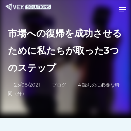
メ
Menu
メニュー
イ
ン
コ
市場への復帰を成功させる
ン
テ
ために私たちが取った3つ
ン
ツ
のステップ
へ
ス
23/08/2021
ブログ
4 読むのに必要な時
キ
間（分）
ッ
プ