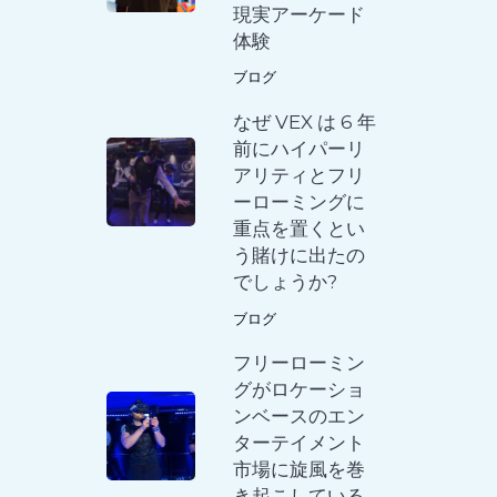
現実アーケード
体験
ブログ
なぜ VEX は 6 年
前にハイパーリ
アリティとフリ
ーローミングに
重点を置くとい
う賭けに出たの
でしょうか?
ブログ
フリーローミン
グがロケーショ
ンベースのエン
ターテイメント
市場に旋風を巻
き起こしている