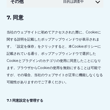
その他
目的は調査中
ン
サ
サ
ー
7. 同意
ー
ビ
ビ
ス
ス
当社のウェブサイトに初めてアクセスされた際に、Cookieに
へ
へ
関する説明を記載したポップアップウィンドウが表示されま
の
の
す。「設定を保存」をクリックすると、本Cookieポリシーに
同
同
記載されている通り、ポップアップウィンドウで選択した
意
意
Cookieとプラグインのカテゴリの使用に同意したことになり
そ
ます。ブラウザからCookieの使用を無効にすることは可能で
の
すが、その場合、当社のウェブサイトが正常に機能しなくなる
他
可能性がありますのでご了承ください。
7.1 同意設定を管理する