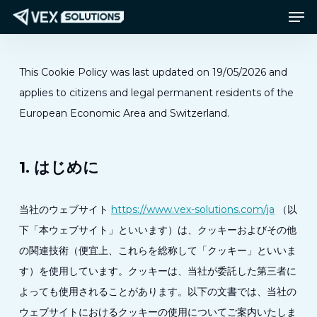
メニュー
メ
Menu
イ
ン
コ
This Cookie Policy was last updated on 19/05/2026 and
ン
applies to citizens and legal permanent residents of the
テ
European Economic Area and Switzerland.
ン
ツ
1. はじめに
へ
ス
当社のウェブサイト
https://www.vex-solutions.com/ja
（以
キ
下「本ウェブサイト」といいます）は、クッキーおよびその他
ッ
の関連技術（便宜上、これらを総称して「クッキー」といいま
プ
す）を使用しています。クッキーは、当社が委託した第三者に
よっても使用されることがあります。以下の文書では、当社の
ウェブサイトにおけるクッキーの使用についてご案内いたしま