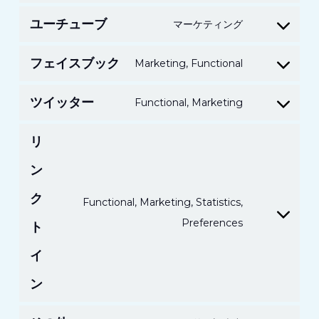
プ
同
マ
ー
ス
ラ
ユーチューブ
意
マーケティング
YouTube
ッ
ビ
へ
イ
サ
プ
ス
の
フェイスブック
ア
Marketing, Functional
Facebook
ー
の
へ
同
ン
サ
ビ
サ
の
ツイッター
意
Functional, Marketing
ス
Twitter
ー
ス
ー
同
へ
サ
ビ
へ
ビ
リ
意
の
ー
ス
の
ス
同
ン
ビ
へ
同
へ
意
ス
の
ク
意
の
Functional, Marketing, Statistics,
へ
同
同
リ
Preferences
ト
の
意
意
ン
イ
同
ク
意
ン
ト
イ