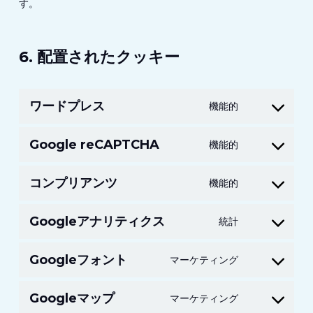
す。
6. 配置されたクッキー
ワードプレス
機能的
サ
ー
Google reCAPTCHA
機能的
Google
ビ
Recaptcha
ス
コンプリアンツ
機能的
サ
サ
へ
ー
ー
の
Googleアナリティクス
統計
Google
ビ
ビ
同
Analytics
ス
ス
意
Googleフォント
マーケティング
Google
サ
コ
へ
wordpress
Fonts
ー
ン
の
Googleマップ
マーケティング
Google
サ
ビ