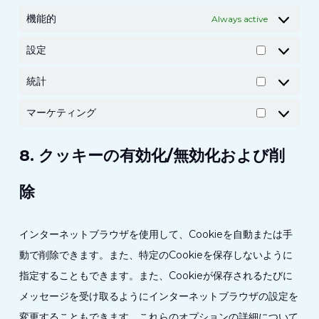
機能的
Always active
設定
設
定
統計
統
計
マーケティング
マ
ー
8. クッキーの有効化/無効化および削
ケ
テ
除
ィ
ン
インターネットブラウザを使用して、Cookieを自動または手
グ
動で削除できます。また、特定のCookieを保存しないように
指定することもできます。また、Cookieが保存されるたびに
メッセージを受け取るようにインターネットブラウザの設定を
変更することもできます。これらのオプションの詳細について