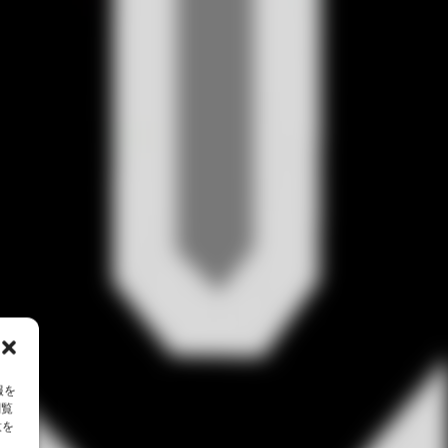
報を
閲覧
意を