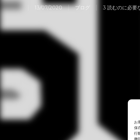
13/07/2020
ブログ
3 読むのに必要
お
保
行
撤