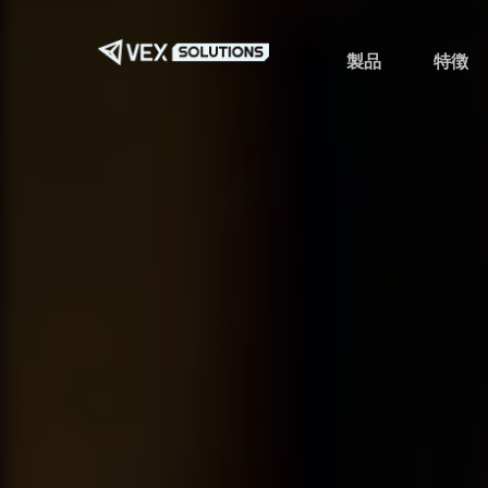
メ
イ
製品
特徴
ン
コ
ン
テ
ン
ツ
へ
ス
キ
ッ
プ