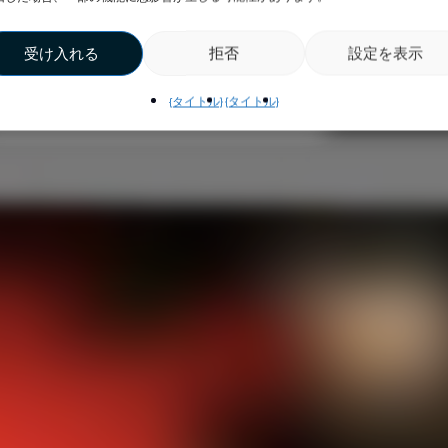
受け入れる
拒否
設定を表示
{タイトル}
{タイトル}