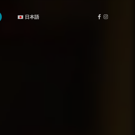
Menu
フ
イ
日本語
ェ
ン
イ
ス
ス
タ
ブ
グ
ッ
ラ
ク
ム