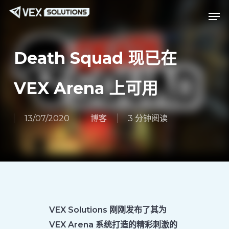
跳
Menu
菜单
至
主
要
Death Squad 现已在
内
容
VEX Arena 上可用
13/07/2020
博客
3 分钟阅读
VEX Solutions 刚刚发布了其为
VEX Arena 系统打造的精彩刺激的