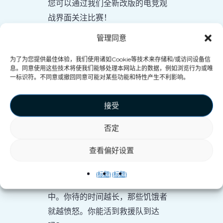
您可以通过我们全新改版的电竞观
战界面关注比赛！
管理同意
为了为您提供最佳体验，我们使用诸如Cookie等技术来存储和/或访问设备信
息。同意使用这些技术将使我们能够处理本网站上的数据，例如浏览行为或唯
一标识符。不同意或撤回同意可能对某些功能和特性产生不利影响。
接受
否定
尝试不同的模式
查看偏好设置
{标题}
{标题}
在街机模式中，你处于计时器之
中。你待的时间越长，那些饥饿者
就越愤怒。你能活到救援队到达