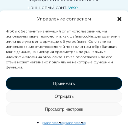
наш новый сайт.
vex-
esports.com
, вы уже в
Управление согласием
таблице лидеров? И, как
Чтобы обеспечить наилучший опыт использования, мы
зритель, следите за игрой с
используем такие технологии, как файлы cookie, для хранения
помощью нашего
и/или доступа к информации об устройстве. Согласие на
использование этих технологий позволит нам обрабатывать
обновлённого интерфейса
такие данные, как история просмотра или уникальные
для зрителей,
идентификаторы на этом сайте. Отказ от согласия или его
отзыв может негативно повлиять на некоторые функции и
ориентированного на
функции.
киберспорт!
Принимать
Отрицать
Просмотр настроек
{заголовок}
{заголовок}