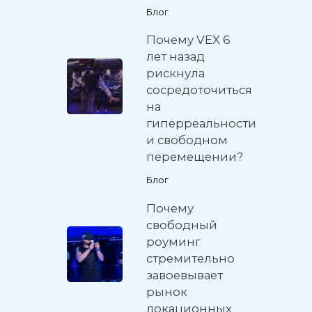
Блог
Почему VEX 6
лет назад
рискнула
сосредоточиться
на
гиперреальности
и свободном
перемещении?
Блог
Почему
свободный
роуминг
стремительно
завоевывает
рынок
локационных