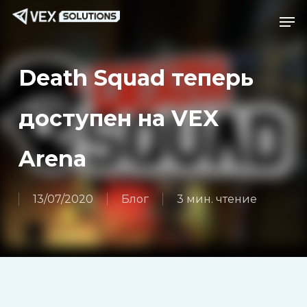
Перейти
Menu
Ме
к
основному
содержанию
Death Squad теперь
доступен на VEX
Arena
13/07/2020
Блог
3 мин. чтение