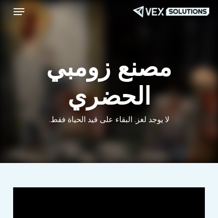
قائمة طعام
Menu
ا
إ
ا
ا
مصنع زومبي
الحضري
لا يوجد لغز. البقاء على قيد الحياة فقط.