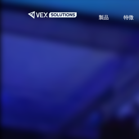
メ
イ
製品
特徴
ン
コ
ン
テ
ン
ツ
へ
ス
キ
ッ
プ