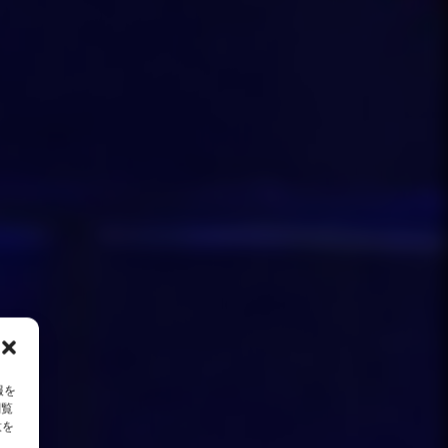
報を
閲覧
意を