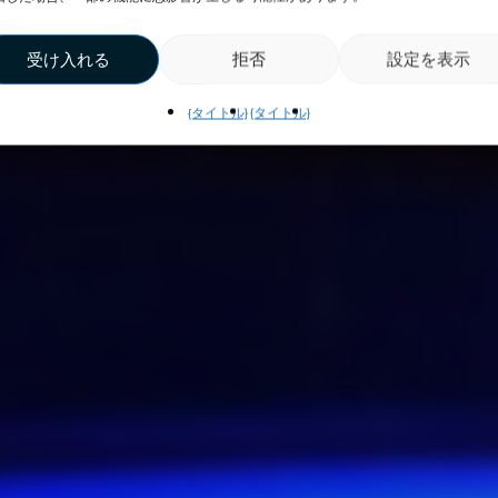
受け入れる
拒否
設定を表示
{タイトル}
{タイトル}