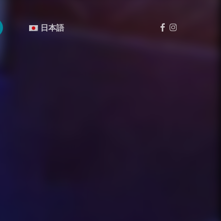
Menu
フ
イ
日本語
ェ
ン
イ
ス
ス
タ
ブ
グ
ッ
ラ
ク
ム