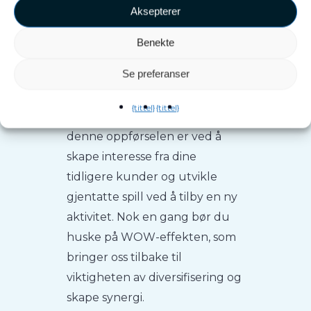
Aksepterer
For å trives som en bedrift
ønsker du en aktivitet som vil
Benekte
tiltrekke seg nye kunder. Men,
Se preferanser
som du vet, må du lage disse
menneskene
ønsker å komme
{tittel}
{tittel}
tilbake
. En god måte å fremme
denne oppførselen er ved å
skape interesse fra dine
tidligere kunder og utvikle
gjentatte spill ved å tilby en ny
aktivitet. Nok en gang bør du
huske på WOW-effekten, som
bringer oss tilbake til
viktigheten av diversifisering og
skape synergi.