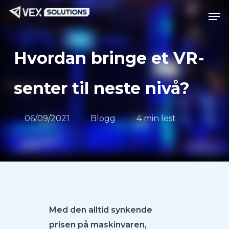
Gå
Meny
Men
til
hovedinnhold
Hvordan bringe et VR-
senter til neste nivå?
06/09/2021
Blogg
4 min lest
Med den alltid synkende
prisen på maskinvaren,