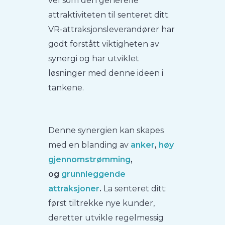
vel som den generelle
attraktiviteten til senteret ditt.
VR-attraksjonsleverandører har
godt forstått viktigheten av
synergi og har utviklet
løsninger med denne ideen i
tankene.
Denne synergien kan skapes
med en blanding av
anker
,
høy
gjennomstrømming
,
og
grunnleggende
attraksjoner
.
La senteret ditt:
først tiltrekke nye kunder,
deretter utvikle regelmessig