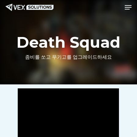
메뉴
본
메
문
뉴
으
로
Death Squad
바
로
좀비를 쏘고 무기고를 업그레이드하세요
가
기