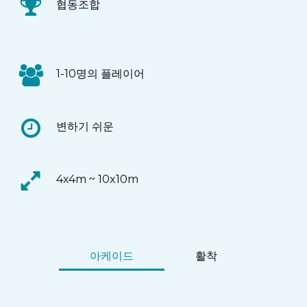
협동조합
1-10명의 플레이어
변하기 쉬운
4x4m ~ 10x10m
아케이드
활착