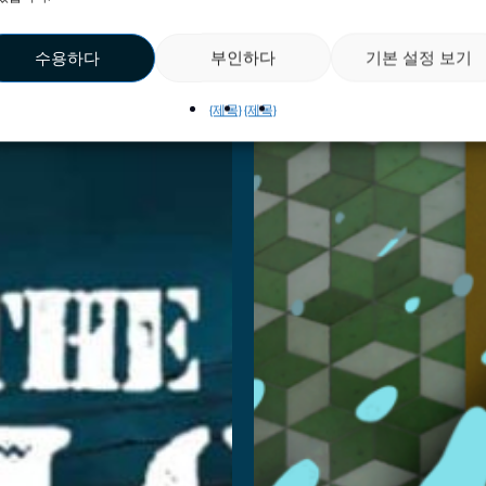
lock
in
수용하다
부인하다
기본 설정 보기
reakout
Wonder
{제목}
{제목}
 읽어보기
더 읽어보기