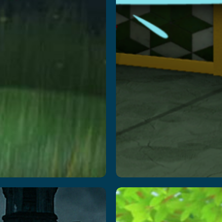
nsanity
스머프