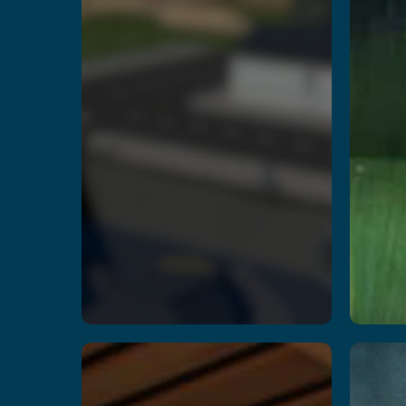
Kitchen
I