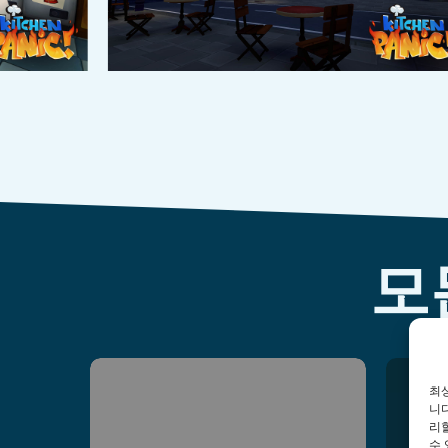
모
최
Parvus
T
니다
리
수 