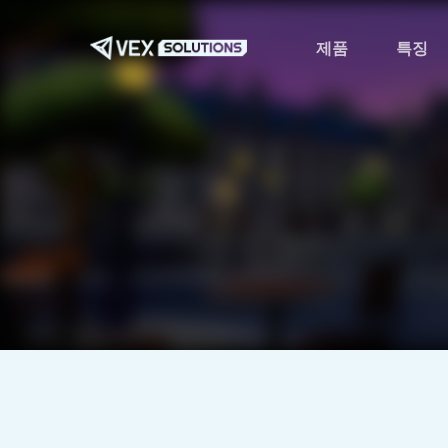
본
문
제품
특징
으
로
바
로
가
기