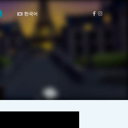
메
뉴
페
인
한국어
이
스
스
타
북
그
램