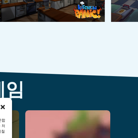
게임
근합
Cyberclash
 처
미칠