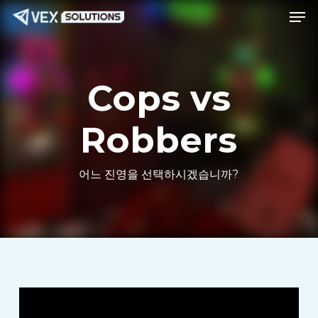
메뉴
본
메
문
뉴
으
로
Cops vs
바
로
Robbers
가
기
어느 진영을 선택하시겠습니까?