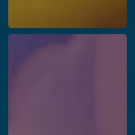
Arctic Olympics –
Slingshot
Challenge
더 읽어보기