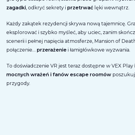
zagadki
, odkryć sekrety i
przetrwać
lęki wewnątrz.
Każdy zakątek rezydencji skrywa nową tajemnicę. G
eksplorować i szybko myśleć, aby uciec, zanim skończy 
scenerii i pełnej napięcia atmosferze, Mansion of Dea
połączenie…
przerażenie
i łamigłówkowe wyzwania.
To doświadczenie VR jest teraz dostępne w VEX Play
mocnych wrażeń i fanów escape roomów
poszukują
przygody.