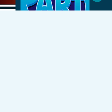
świergot
Facebook
YouTube
Instagram