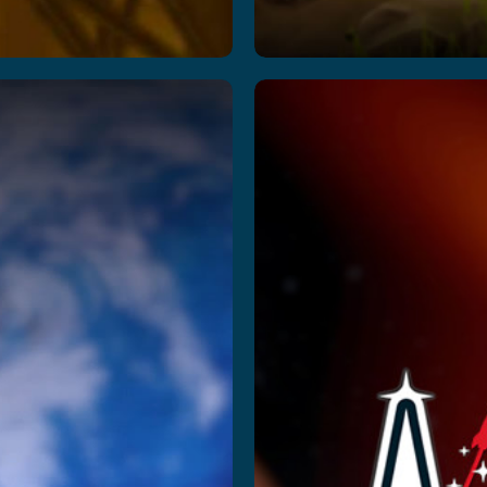
unarscape:
Space
Breakdown
Academ
Advent
eczytaj więcej
Przeczytaj więcej