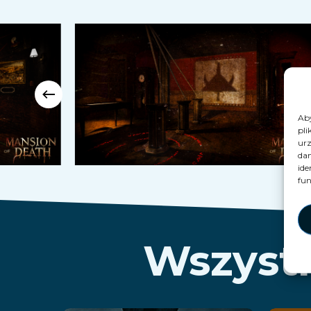
Aby
pli
urz
dan
ide
fun
Wszystk