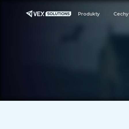
Przejdź
do
Produkty
Cechy
treści
głównej