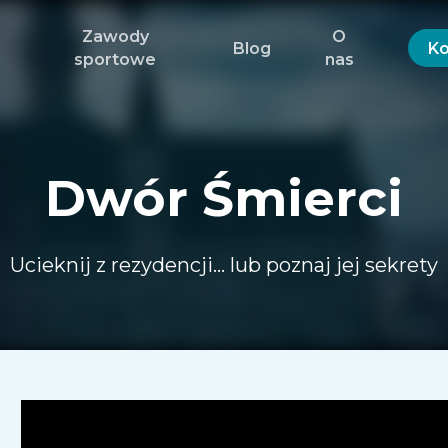
Zawody
O
Blog
Ko
sportowe
nas
Dwór Śmierci
Ucieknij z rezydencji… lub poznaj jej sekrety