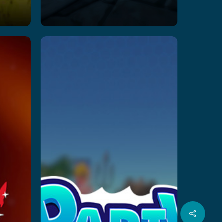
Party
y
Playland
ure
Adventure
Przeczytaj więcej
Udział