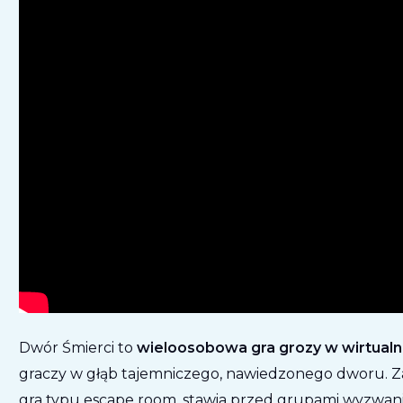
Dwór Śmierci to
wieloosobowa gra grozy w wirtualn
graczy w głąb tajemniczego, nawiedzonego dworu. 
gra typu escape room, stawia przed grupami wyzwan