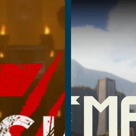
ission
Temple
 II
Quest
eczytaj więcej
Przeczytaj więcej