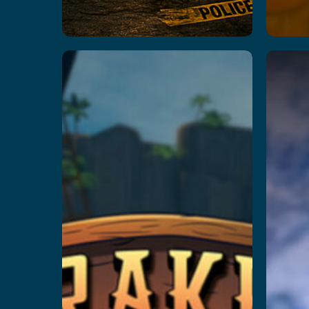
Kraken
L
Island:
Captain’s
Prz
Curse
Przeczytaj więcej