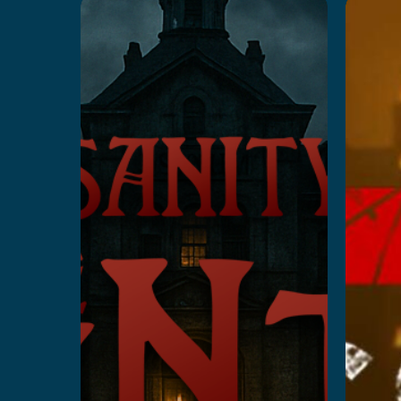
Insanity
M
: The
Z
Haunting
Prz
Przeczytaj więcej