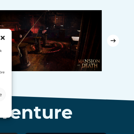
k
óre
e
dventure