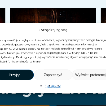
Zarządzaj zgodą
 zapewnić jak najlepsze doświadczenia, wykorzystujemy technologie takie ja
ki cookie do przechowywania i/lub uzyskiwania dostępu do informacji o
ądzeniu. Wyrażenie zgody na te technologie umożliwi nam przetwarzanie
ych, takich jak zachowanie podczas przeglądania witryny lub unikalne
ntyfikatory. Brak zgody lub jej wycofanie może negatywnie wpłynąć na niekt
kcje i funkcjonalności witryny.
Przyjąć
Zaprzeczyć
Wyświetl preferencj
ie gry VEX A
{tytuł}
{tytuł}