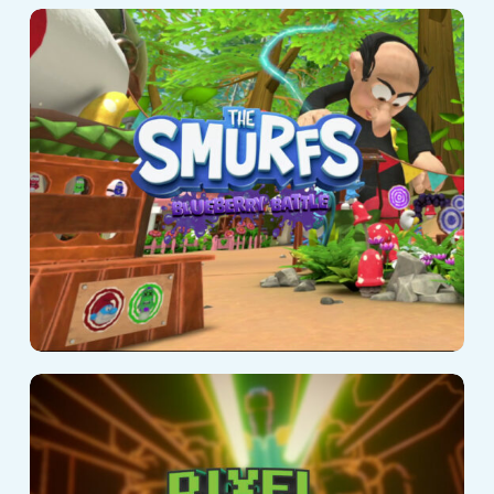
Bitwa Smerfów
na jagody
Hack pikseli