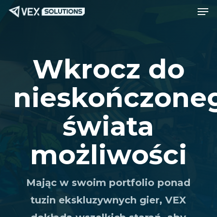
Men
Przejdź
Menu
do
treści
głównej
Wkrocz do
nieskończone
świata
możliwości
Mając w swoim portfolio ponad
tuzin ekskluzywnych gier, VEX