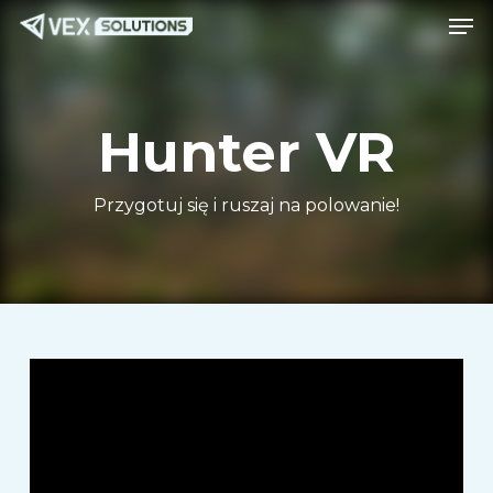
Men
Przejdź
Menu
do
treści
głównej
Hunter VR
Przygotuj się i ruszaj na polowanie!