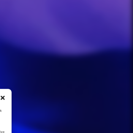
k
óre