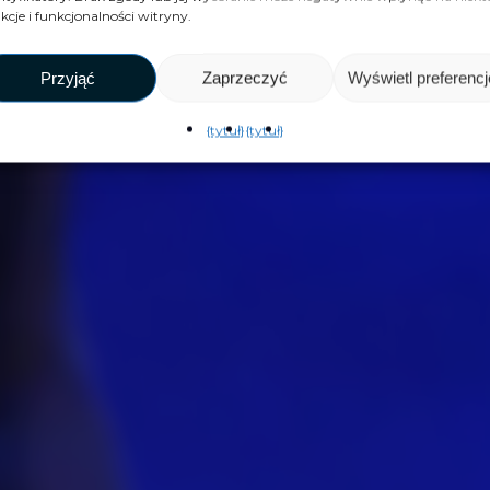
kcje i funkcjonalności witryny.
Przyjąć
Zaprzeczyć
Wyświetl preferencj
{tytuł}
{tytuł}