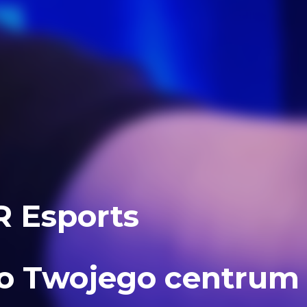
R Esports
do Twojego centrum