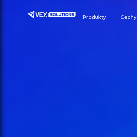
Przejdź
do
Produkty
Cechy
treści
głównej