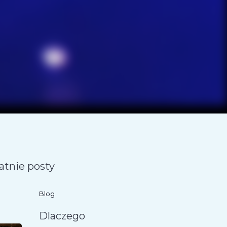
atnie posty
Blog
Dlaczego