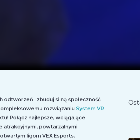
h odtworzeń i zbuduj silną społeczność
Ost
 kompleksowemu rozwiązaniu
System VR
tu! Połącz najlepsze, wciągające
e atrakcyjnymi, powtarzalnymi
otwartym ligom VEX Esports.