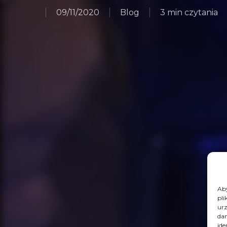
09/11/2020
Blog
3 min czytania
Aby
pli
urz
dan
ide