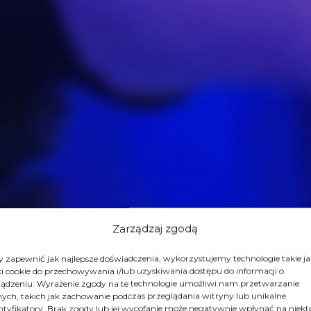
Zarządzaj zgodą
 zapewnić jak najlepsze doświadczenia, wykorzystujemy technologie takie ja
ki cookie do przechowywania i/lub uzyskiwania dostępu do informacji o
ądzeniu. Wyrażenie zgody na te technologie umożliwi nam przetwarzanie
ych, takich jak zachowanie podczas przeglądania witryny lub unikalne
ntyfikatory. Brak zgody lub jej wycofanie może negatywnie wpłynąć na niekt