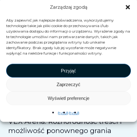
rzeczywistości mieszanej, jest szybka,
Zarządzaj zgodą
społecznościowa i elastyczna. Idealna do salonów
gier, salonów gier i innych miejsc rozrywki.
Aby zapewnić jak najlepsze doświadczenia, wykorzystujemy
technologie takie jak pliki cookie do przechowywania i/lub
Dowodzi to, że technologia immersyjna nie
uzyskiwania dostępu do informacji o urządzeniu. Wyrażenie zgody na
ogranicza się do zestawów słuchawkowych i
te technologie umożliwi nam przetwarzanie danych, takich jak
zachowanie podczas przeglądania witryny lub unikalne
kabli, ale polega na tworzeniu
wspólna energia
.
identyfikatory. Brak zgody lub jej wycofanie może negatywnie
Zapewniamy prawdziwie wciągające wrażenia.
wpłynąć na niektóre funkcje i funkcjonalności witryny.
Przyjąć
Zaprzeczyć
Odkryj VEX PartyDash
Wyświetl preferencje
{tytuł}
{tytuł}
VEX Arena: Różnorodność treści i
możliwość ponownego grania