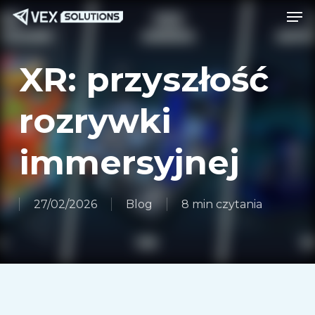
Men
Przejdź
Menu
do
treści
XR: przyszłość
głównej
rozrywki
immersyjnej
27/02/2026
Blog
8 min czytania