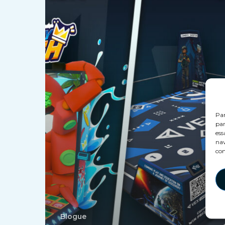
Entretenimento
Imersivo
Par
par
ess
nav
con
Blogue