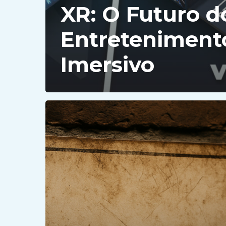
XR: O Futuro d
Entreteniment
Imersivo
Por
que
as
salas
de
fuga
são
mais
importantes