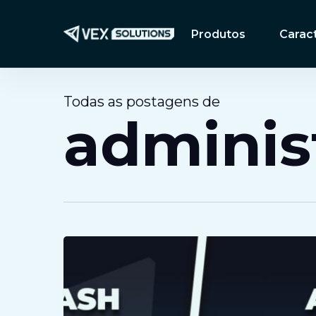
Ir
para
Produtos
Caract
o
conteúdo
principal
Todas as postagens de
adminis
XR:
O
Futuro
do