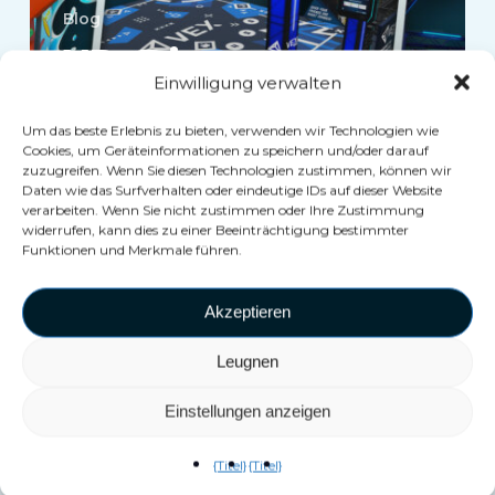
Blog
XR: Die
Einwilligung verwalten
Zukunft
Um das beste Erlebnis zu bieten, verwenden wir Technologien wie
des
Cookies, um Geräteinformationen zu speichern und/oder darauf
zuzugreifen. Wenn Sie diesen Technologien zustimmen, können wir
immersiven
Daten wie das Surfverhalten oder eindeutige IDs auf dieser Website
verarbeiten. Wenn Sie nicht zustimmen oder Ihre Zustimmung
Entertainments
widerrufen, kann dies zu einer Beeinträchtigung bestimmter
Funktionen und Merkmale führen.
Akzeptieren
Warum
Escape
Leugnen
Rooms
Einstellungen anzeigen
wichtiger
denn
{Titel}
{Titel}
je