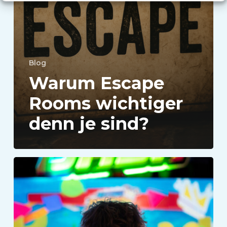
sind?
Blog
Warum Escape
Rooms wichtiger
denn je sind?
Wir
stellen
vor:
VEX
PartyDash: