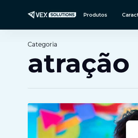
Ir
para
Produtos
Caract
o
conteúdo
principal
Categoria
atração
Apresentando
VEX
PartyDash:
uma