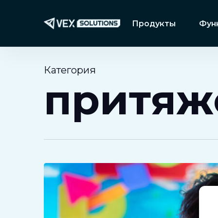
Перейти
к
Продукты
Фун
основному
содержанию
Категория
притяж
Представляем
VEX
PartyDash:
уникальный