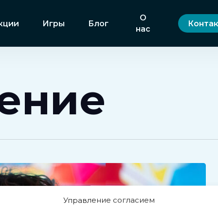
О
кции
Игры
Блог
Конта
нас
ение
Управление согласием