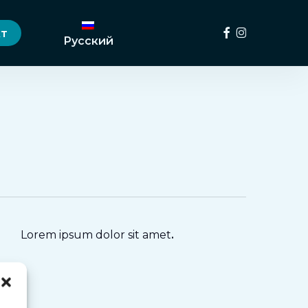
Menu
фейсбук
инстаграм
кт
Русский
Lorem ipsum dolor sit amet
.