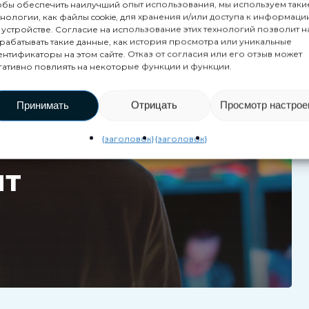
обы обеспечить наилучший опыт использования, мы используем таки
хнологии, как файлы cookie, для хранения и/или доступа к информаци
 устройстве. Согласие на использование этих технологий позволит н
рабатывать такие данные, как история просмотра или уникальные
ентификаторы на этом сайте. Отказ от согласия или его отзыв может
м
гативно повлиять на некоторые функции и функции.
:
Принимать
Отрицать
Просмотр настрое
{заголовок}
{заголовок}
ыт