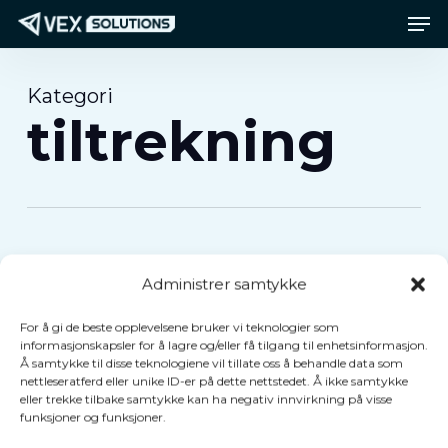
Men
Gå
Meny
til
hovedinnhold
Kategori
tiltrekning
tiltrekning
Blogg
Vi
introduserer
VEX
Vi
Administrer samtykke
PartyDash:
introduserer
VEX
For å gi de beste opplevelsene bruker vi teknologier som
En mixed
informasjonskapsler for å lagre og/eller få tilgang til enhetsinformasjon.
PartyDash:
Å samtykke til disse teknologiene vil tillate oss å behandle data som
reality-
nettleseratferd eller unike ID-er på dette nettstedet. Å ikke samtykke
En
eller trekke tilbake samtykke kan ha negativ innvirkning på visse
arkadeopplevelse
mixed
funksjoner og funksjoner.
reality-