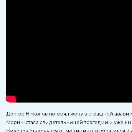
Доктор Николов потерял жену в страшной аварии.
Морин, стала свидетельницей трагедии и уже ни
Николов отвернулся от медицины и обратился к ч