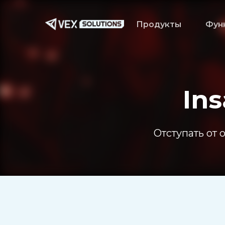
Перейти
к
Продукты
Фун
основному
содержанию
Ins
Отступать от 