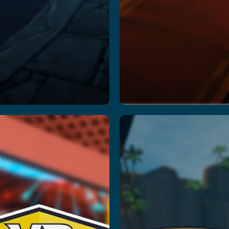
yberclash:
Kraken
Tournament
Island:
Captain
тать далее