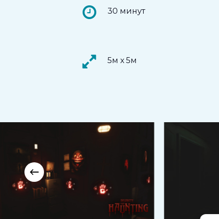
30 минут
5м х 5м