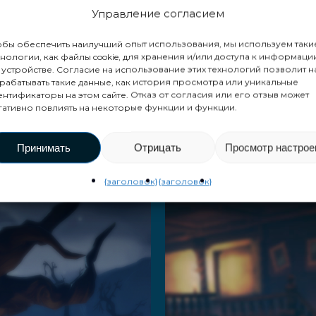
Управление согласием
обы обеспечить наилучший опыт использования, мы используем таки
хнологии, как файлы cookie, для хранения и/или доступа к информаци
 устройстве. Согласие на использование этих технологий позволит н
игры VEX Adve
рабатывать такие данные, как история просмотра или уникальные
ентификаторы на этом сайте. Отказ от согласия или его отзыв может
гативно повлиять на некоторые функции и функции.
Принимать
Отрицать
Просмотр настрое
ush Z
1ТП14Т
{заголовок}
{заголовок}
тать далее
Читать далее