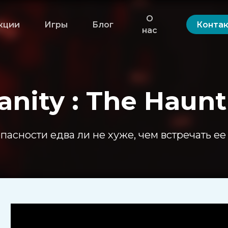
О
кции
Игры
Блог
Конта
нас
anity : The Haun
опасности едва ли не хуже, чем встречать ее