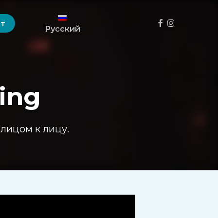
Menu
фейсбук
инстаграм
кт
Русский
ting
 лицом к лицу.