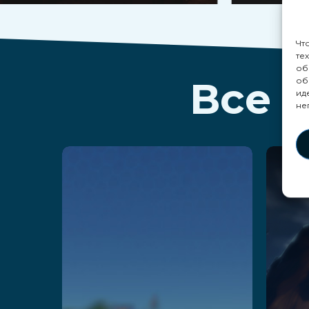
Чт
те
об
Все 
об
ид
не
Party
R
Playland
Чи
Adventure
Читать далее