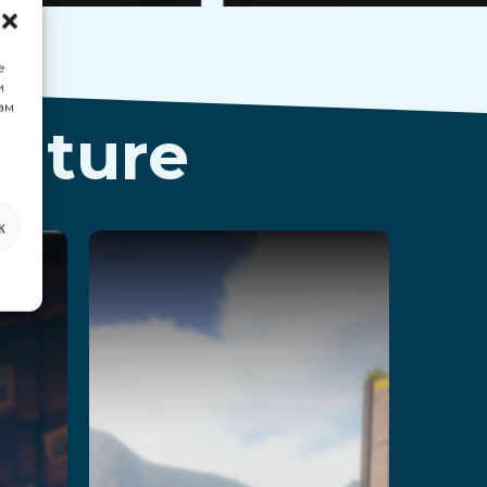
е
и
ам
nture
к
Temple
Quest
Читать далее