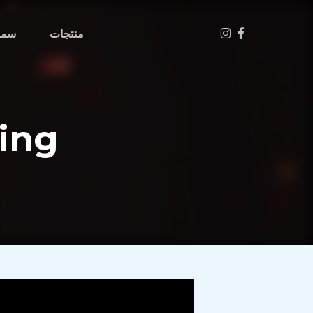
Menu
فيسبوك
انستغرام
منتجات
سما
ting