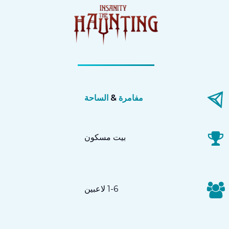
مفامرة
&
الساحة
بيت مسكون
1-6 لاعبين