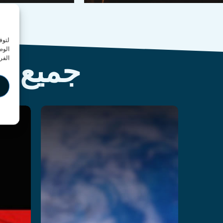
لتوف
الوص
جميع ألعاب ure
الفر
 Z
Lunarscape:
Breakdown
اقرأ 
اقرأ المزيد