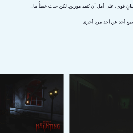
انٍ قوي، على أمل أن يُنقذ مورين. لكن حدث خطأٌ ما...
سمع أحد عن أحد مرة أخرى.