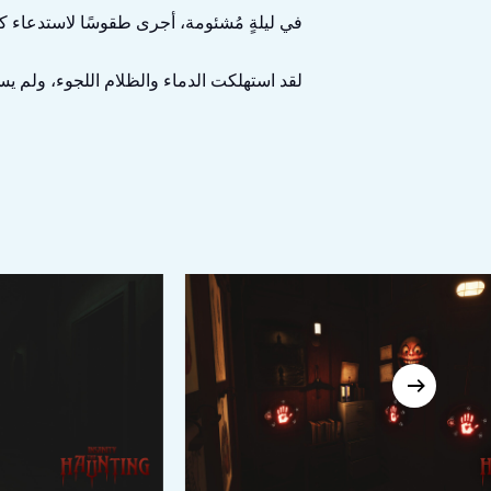
في ليلةٍ مُشئومة، أجرى طقوسًا لاستدعاء كي
لقد استهلكت الدماء والظلام اللجوء، ولم ي