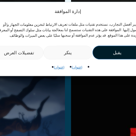
إدارة الموافقة
ير أفضل التجارب، نستخدم تقنيات مثل ملفات تعريف الارتباط لتخزين معلومات الجهاز و/أو
ول إليها. الموافقة على هذه التقنيات ستسمح لنا بمعالجة بيانات مثل سلوك التصفح أو المعر
VEX Advent
يدة على هذا الموقع. قد يؤثر عدم الموافقة أو سحبها سلبًا على بعض الميزات والوظائف.
يقبل
ينكر
تفضيلات العرض
{عنوان}
{عنوان}
Rush Z
Dark
المزيد
اقرأ المزيد