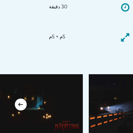
30 دقيقة
5م × 5م