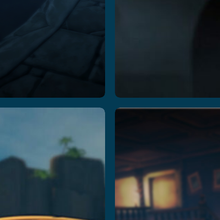
Kraken
Missi
Island:
aptain’s
المزيد
Curse