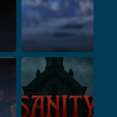
on
Insanity
Z
: The
Haunting
اقرأ 
اقرأ المزيد