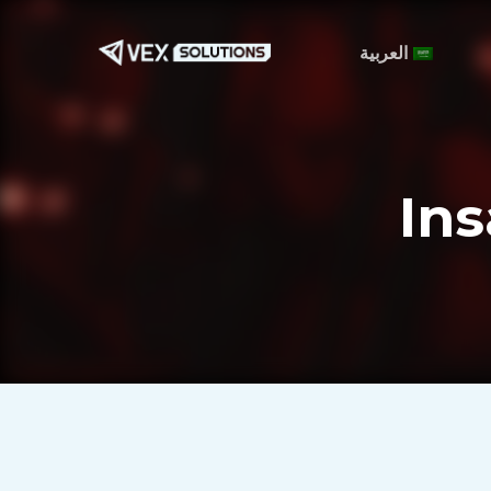
ا
إ
العربية
ا
ا
Ins