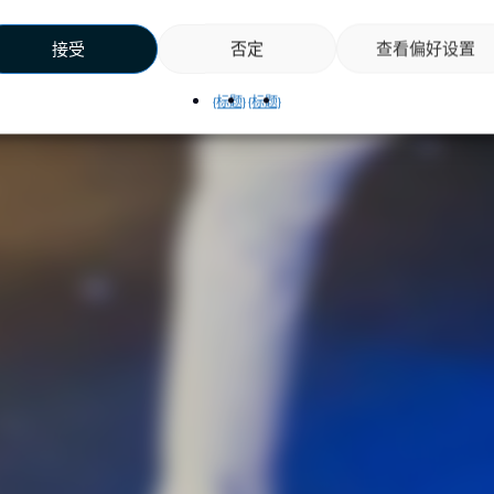
接受
否定
查看偏好设置
{标题}
{标题}