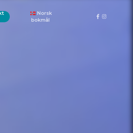
Meny
kt
Norsk
facebook
instagram
bokmål