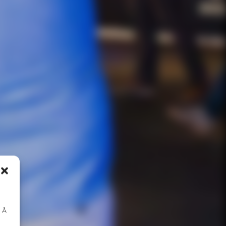
l
. Å