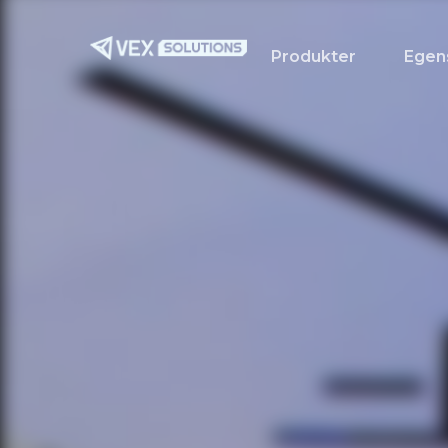
Gå
til
Produkter
Egen
hovedinnhold