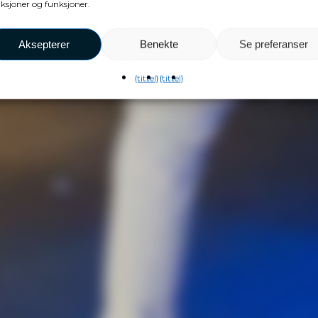
ksjoner og funksjoner.
Aksepterer
Benekte
Se preferanser
{tittel}
{tittel}