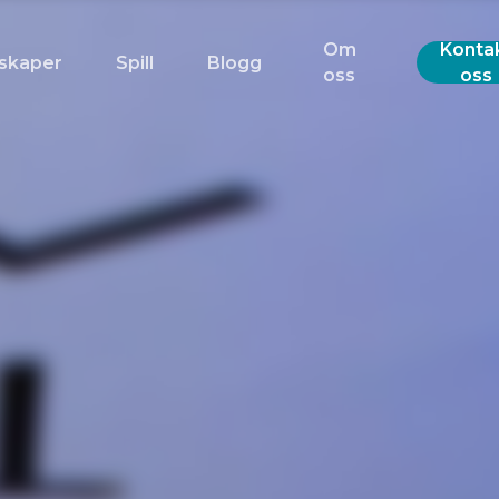
Om
Konta
skaper
Spill
Blogg
oss
oss