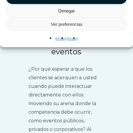
Denegar
Ver preferencias
Saca tu Esports
{título}
{título}
Arena para tus
eventos
¿Por qué esperar a que los
clientes se acerquen a usted
cuando puede interactuar
directamente con ellos
moviendo su arena donde la
competencia debe ocurrir,
como eventos públicos,
privados o corporativos? Al