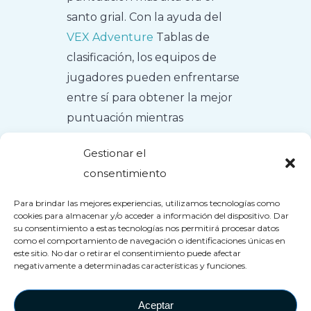
santo grial. Con la ayuda del
VEX Adventure
Tablas de
clasificación, los equipos de
jugadores pueden enfrentarse
entre sí para obtener la mejor
puntuación mientras
mantienen las experiencias
Gestionar el
emocionantes y memorables.
consentimiento
VEX Adventure
ofertas.
Para brindar las mejores experiencias, utilizamos tecnologías como
cookies para almacenar y/o acceder a información del dispositivo. Dar
su consentimiento a estas tecnologías nos permitirá procesar datos
como el comportamiento de navegación o identificaciones únicas en
este sitio. No dar o retirar el consentimiento puede afectar
negativamente a determinadas características y funciones.
Aceptar