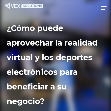
Saltar
Menú
Men
al
contenido
principal
¿Cómo puede
aprovechar la realidad
virtual y los deportes
electrónicos para
beneficiar a su
negocio?