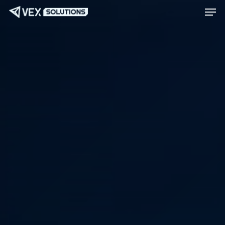
菜单
跳
Menu
至
主
要
内
容