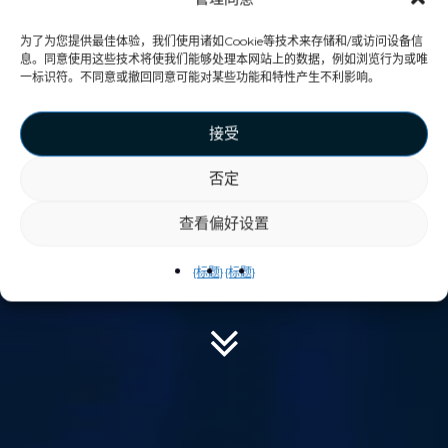
重新定义重玩性
为了为您提供最佳体验，我们使用诸如Cookie等技术来存储和/或访问设备信
息。同意使用这些技术将使我们能够处理本网站上的数据，例如浏览行为或唯
一标识符。不同意或撤回同意可能对某些功能和特性产生不利影响。
VEX电竞系统为全球赛事提供丰厚
奖品，激发玩家重复参与并提升收
接受
入。 中心还可创建本地赛事，通过
否定
赞助系统提供奖品并打造活跃的游
查看偏好设置
戏社区。
{标题}
{标题}