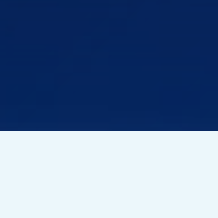
玩耍、竞争、赢取
奖品