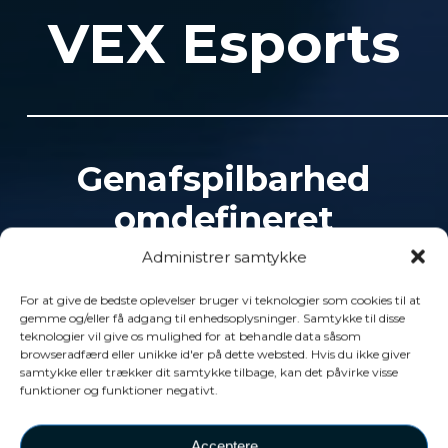
VEX Esports
Genafspilbarhed
omdefineret
Administrer samtykke
VEX esports-systemet
For at give de bedste oplevelser bruger vi teknologier som cookies til at
gemme og/eller få adgang til enhedsoplysninger. Samtykke til disse
tilbyder globale
teknologier vil give os mulighed for at behandle data såsom
browseradfærd eller unikke id'er på dette websted. Hvis du ikke giver
konkurrencer med givende
samtykke eller trækker dit samtykke tilbage, kan det påvirke visse
funktioner og funktioner negativt.
præmier, hvilket fremmer
gentagelsesspil og øger
Acceptere