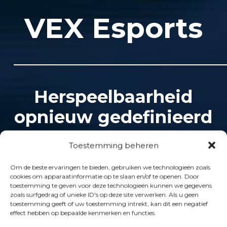
VEX Esports
Herspeelbaarheid
opnieuw gedefinieerd
Toestemming beheren
Het VEX esports-systeem
Om de beste ervaringen te bieden, gebruiken we technologieën zoals
biedt wereldwijde
cookies om apparaatinformatie op te slaan en/of te openen. Door
toestemming te geven voor deze technologieën kunnen we gegevens
wedstrijden met lonende
zoals surfgedrag of unieke ID's op deze site verwerken. Als u geen
toestemming geeft of uw toestemming intrekt, kan dit een negatief
prijzen, wat herhaaldelijk
effect hebben op bepaalde kenmerken en functies.
spelen stimuleert en de