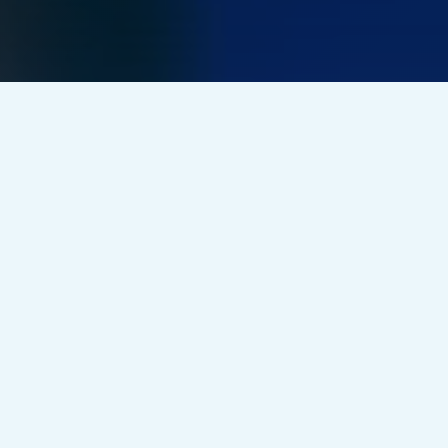
العب، تنافس، اربح
جوائز