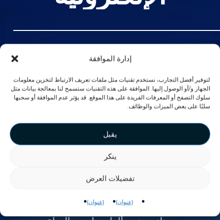
إعادة تعريف إمكانية إعادة
إدارة الموافقة
التشغيل
لتوفير أفضل التجارب، نستخدم تقنيات مثل ملفات تعريف الارتباط لتخزين معلومات
الجهاز و/أو الوصول إليها. الموافقة على هذه التقنيات ستسمح لنا بمعالجة بيانات مثل
سلوك التصفح أو المعرفات الفريدة على هذا الموقع. قد يؤثر عدم الموافقة أو سحبها
سلبًا على بعض الميزات والوظائف.
يوفر نظام VEX للرياضات الإلكترونية
مسابقات عالمية بجوائز مجزية، مما
يقبل
يؤدي إلى تكرار اللعب وتعزيز
ينكر
الإيرادات.
تفضيلات العرض
يمكن للمراكز أيضًا إنشاء مسابقات
محلية، باستخدام نظام الرعاية للجوائز
{عنوان}
{عنوان}