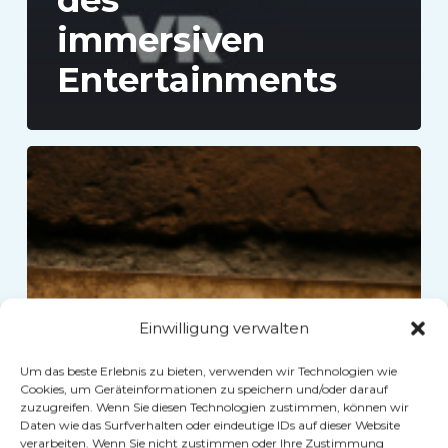
immersiven
Entertainments
Warum
Escape
Rooms
wichtiger
denn
je
Einwilligung verwalten
sind?
Um das beste Erlebnis zu bieten, verwenden wir Technologien wie
Cookies, um Geräteinformationen zu speichern und/oder darauf
zuzugreifen. Wenn Sie diesen Technologien zustimmen, können wir
Daten wie das Surfverhalten oder eindeutige IDs auf dieser Website
verarbeiten. Wenn Sie nicht zustimmen oder Ihre Zustimmung