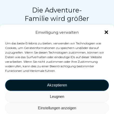
Die Adventure-
Familie wird größer
Einwilligung verwalten
Das VEX Adventure war noch
nie so passend für
Um das beste Erlebnis zu bieten, verwenden wir Technologien wie
Unterhaltungszentren auf der
Cookies, um Geräteinformationen zu speichern und/oder darauf
zuzugreifen. Wenn Sie diesen Technologien zustimmen, können wir
ganzen Welt. Mit zwei
Daten wie das Surfverhalten oder eindeutige IDs auf dieser Website
verarbeiten. Wenn Sie nicht zustimmen oder Ihre Zustimmung
zusätzlichen Formaten wird die
widerrufen, kann dies zu einer Beeinträchtigung bestimmter
meistverkaufte Hyper-VR-
Funktionen und Merkmale führen.
Attraktion erschwinglicher und
kompakter als je zuvor. Möglich
Akzeptieren
wurde dies durch den Einsatz
Leugnen
modernster Technologie in
Kombination mit der
Einstellungen anzeigen