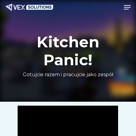
Men
Przejdź
Menu
do
treści
głównej
Kitchen
Panic!
Gotujcie razem i pracujcie jako zespół