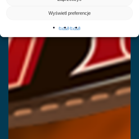
Wyświetl preferencje
{tytuł}
{tytuł}