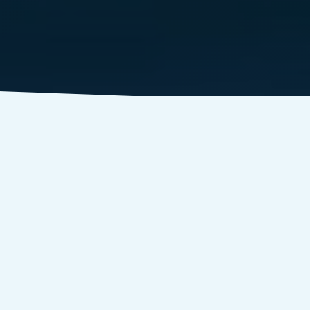
हाइपर-रियलिटी