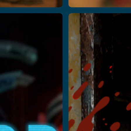
Cops
ज़ोंबी
s
शहरी
obbers
कारखाना
़ें
और पढ़ें