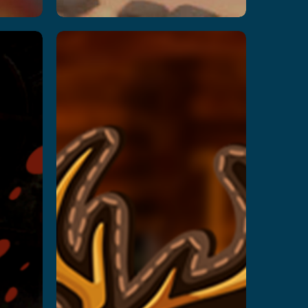
हंटर
वी.आर.
और पढ़ें