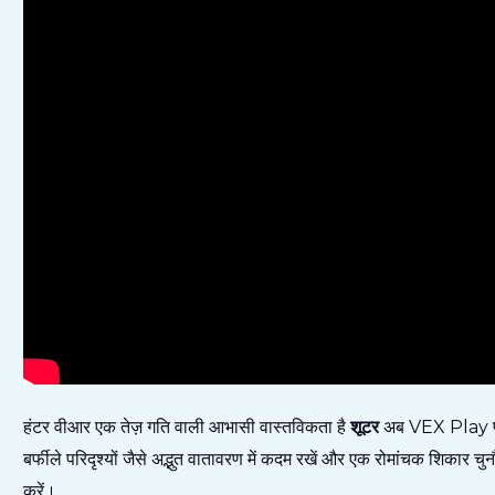
हंटर वीआर एक तेज़ गति वाली आभासी वास्तविकता है
शूटर
अब VEX Play पर उ
बर्फीले परिदृश्यों जैसे अद्भुत वातावरण में कदम रखें और एक रोमांचक शिकार
करें।