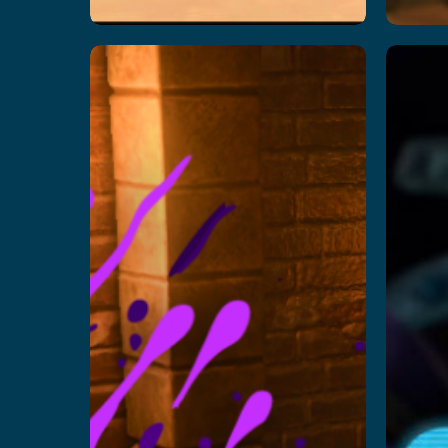
जादू का
स्कूल
v
R
और पढ़ें
और पढ