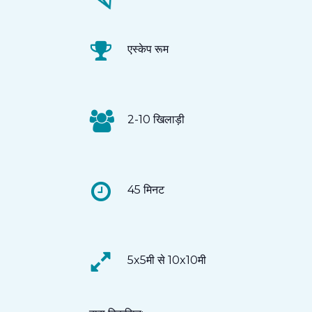
एस्केप रूम
2-10 खिलाड़ी
45 मिनट
5x5मी से 10x10मी