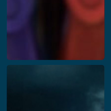
मौत का महल
और पढ़ें