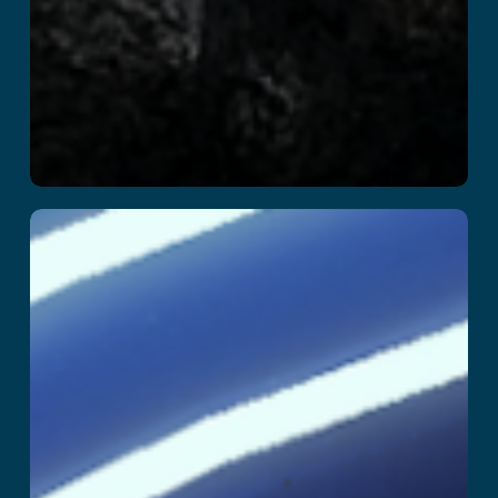
1टीपी20टी
और पढ़ें