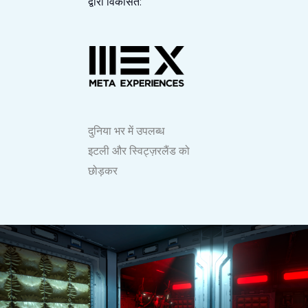
द्वारा विकसित:
दुनिया भर में उपलब्ध
इटली और स्विट्ज़रलैंड को
छोड़कर