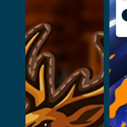
वी.आर.
और पढ
और पढ़ें