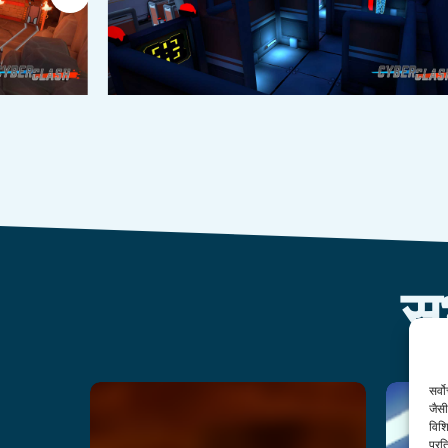
स
सर्व
जैसी
हंटर
1
विशि
प्रत