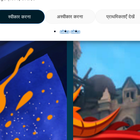
़ें
और पढ़ें
स्वीकार करना
अस्वीकार करना
प्राथमिकताएँ देखें
{शीर्षक}
{शीर्षक}