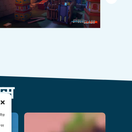
्स
कीज़
all
Cyberclash
 पर