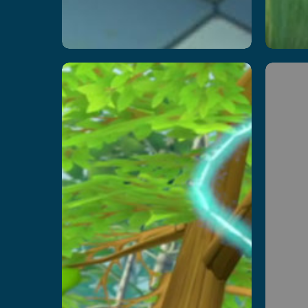
Bitwa
P
Smerfów
na
Prz
jagody
Przeczytaj więcej