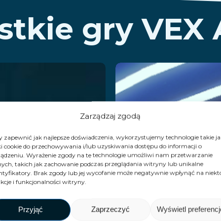
stkie gry VEX 
he B-
SuperH
lock
Zarządzaj zgodą
Przeczytaj więcej
 zapewnić jak najlepsze doświadczenia, wykorzystujemy technologie takie ja
reakout
ki cookie do przechowywania i/lub uzyskiwania dostępu do informacji o
ądzeniu. Wyrażenie zgody na te technologie umożliwi nam przetwarzanie
ych, takich jak zachowanie podczas przeglądania witryny lub unikalne
eczytaj więcej
ntyfikatory. Brak zgody lub jej wycofanie może negatywnie wpłynąć na niekt
kcje i funkcjonalności witryny.
Przyjąć
Zaprzeczyć
Wyświetl preferencj