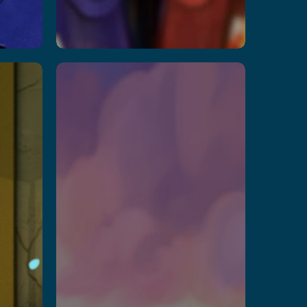
Arctic
Olympics
land
–
Slingshot
Challenge
Przeczytaj więcej