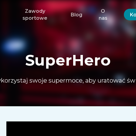
Zawody
O
Blog
Ko
sportowe
nas
SuperHero
korzystaj swoje supermoce, aby uratować świ