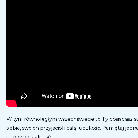
W tym równoległym wszechświecie to Ty posiadasz su
siebie, swoich przyjaciół i całą ludzkość. Pamiętaj jed
odpowiedzialność.