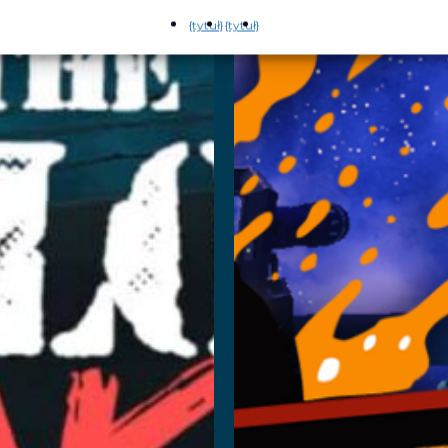
{tytuł}
{tytuł}