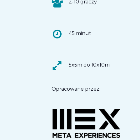
2-10 graczy
45 minut
5x5m do 10x10m
Opracowane przez: