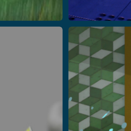
arvus
Alice
Box
in
Wonder
eczytaj więcej
Przeczytaj więcej