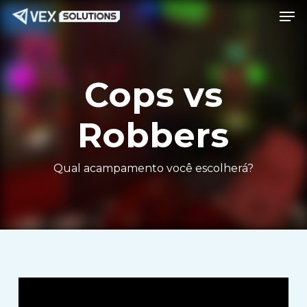
Men
Ir
Menu
para
o
conteúdo
Cops vs
principal
Robbers
Qual acampamento você escolherá?