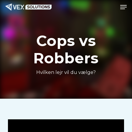
Men
Spring
Menu
til
hovedindhold
Cops vs
Robbers
Hvilken lejr vil du vælge?