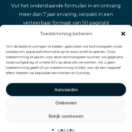
Vul het onderstaande formulier in en ontvang
meer dan 7 jaar ervaring, verpakt in een
verteerbaar formaat van 50 pagina's!
Toestemming beheren
Om de beste ervaringen te bieden, gebruiken we technologieën zoals
cookies om apparaatinformatie op te slaan en/of te openen. Door
toestemming te geven voor deze technologieën kunnen we gegevens
zoals surfgedrag of unieke ID's op deze site verwerken. Als u geen
toestemming geeft of uw toestemming intrekt, kan dit een negatief
effect hebben op bepaalde kenmerken en functies.
Aanvaarden
Ontkennen
Bekijk voorkeuren
{titel}
{titel}
Voornaam:
*