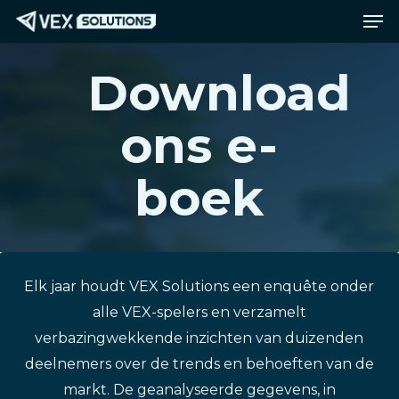
Men
Ga
Menu
naar
de
Download
hoofdinhoud
ons e-
boek
Elk jaar houdt VEX Solutions een enquête onder
alle VEX-spelers en verzamelt
verbazingwekkende inzichten van duizenden
deelnemers over de trends en behoeften van de
markt. De geanalyseerde gegevens, in