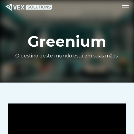
Men
Ir
Menu
para
o
conteúdo
Greenium
principal
O destino deste mundo está em suas mãos!