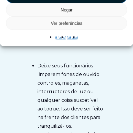
ou não, você deve dar um
Negar
show. Mais importante
Ver preferências
ainda,
seu procedimento de
limpeza deve ser o mais
{título}
{título}
transparente possível.
Deixe seus funcionários
limparem fones de ouvido,
controles, maçanetas,
interruptores de luz ou
qualquer coisa suscetível
ao toque. Isso deve ser feito
na frente dos clientes para
tranquilizá-los.