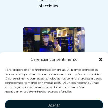
infecciosas.
Gerenciar consentimento
Para proporcionar as melhores experiências, utilizamos tecnologias
como cookies para armazenar e/ou acessar informações do dispositivo.
Faça um show com
O consentimento com essas tecnologias nos permitirá processar dados
como comportamento de navegação ou IDs únicos neste site. A não
isso
autorização ou a retirada do consentimento podem afetar
negativamente determinados recursos e funções.
De qualquer forma, quer você
Aceitar
decida incorporar essas medidas