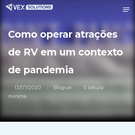
Ir
Menu
Men
para
o
conteúdo
Como operar atrações
principal
de RV em um contexto
de pandemia
13/07/2020
Blogue
5 leitura
mínima